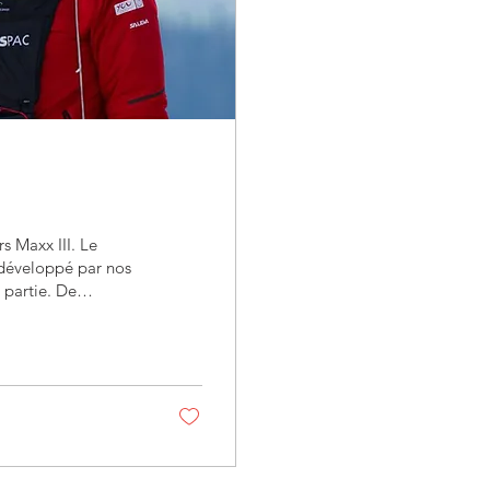
rs Maxx III. Le
 développé par nos
 partie. De
pays européens
 Asie que
e. L’assemblage des
 en plastique, le