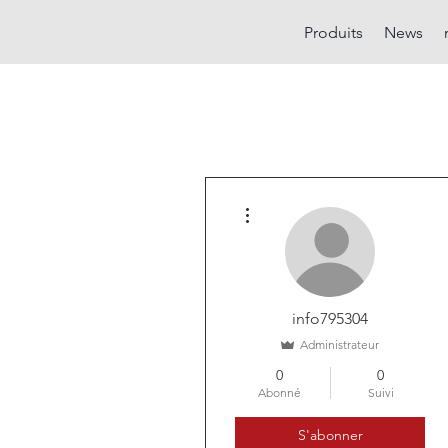
Produits
News
Plus d'actions
info795304
Administrateur
0
0
Abonné
Suivi
S'abonner