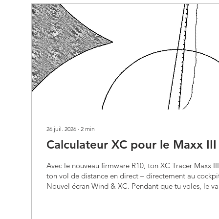
26 juil. 2026
∙
2
min
Calculateur XC pour le Maxx III
Avec le nouveau firmware R10, ton XC Tracer Maxx III 
ton vol de distance en direct – directement au cockpi
Nouvel écran Wind & XC. Pendant que tu voles, le va
continu l'ensemble de ta trajectoire et calcule en tem
grand triangle possible ainsi que la distance libre op
selon les règles XContest, SHV-FSVL/CCC, DHV-XC o