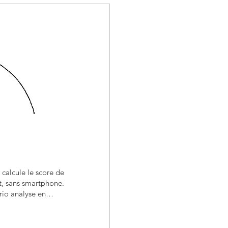
calcule le score de
t, sans smartphone.
rio analyse en
ps réel le plus
timisée – au choix
u UK League. Sur la