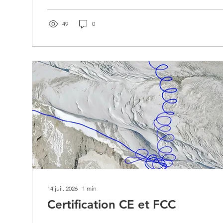
carte d'ensemble, tu vois ton triangle directement sur 
49
0
14 juil. 2026
∙
1
min
Certification CE et FCC