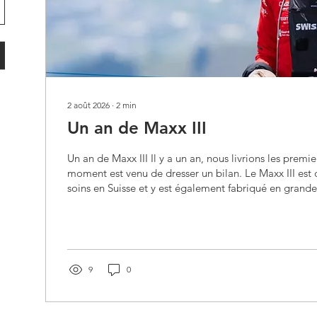
2 août 2026
∙
2
min
Un an de Maxx III
Un an de Maxx III Il y a un an, nous livrions les premie
moment est venu de dresser un bilan. Le Maxx III est
soins en Suisse et y est également fabriqué en grande
nombreux composants proviennent de Suisse ou de 
voisins. Nous n’utilisons des composants fabriqués en
lorsqu’aucune alternative appropriée n’est disponibl
circuits imprimés, le moulage par injection des pièces
collage de l’écran...
9
0