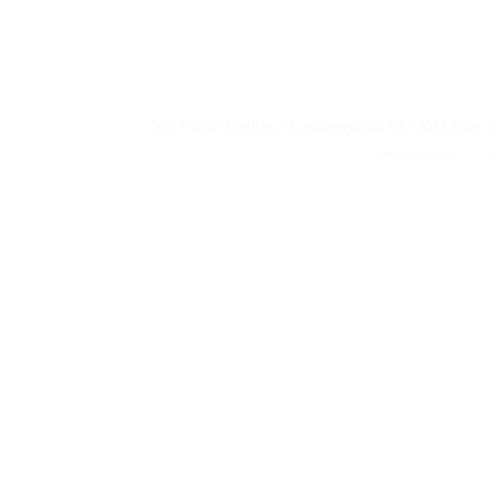
XC Tracer GmbH / Junkerngasse 53 / 3011 B
XC Tracer GmbH / Junkerngasse 53 / 3011 B
Impressum
I