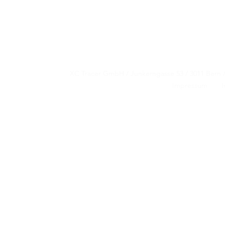
XC Tracer GmbH / Junkerngasse 53 / 3011 B
XC Tracer GmbH / Junkerngasse 53 / 3011 B
Impressum
I