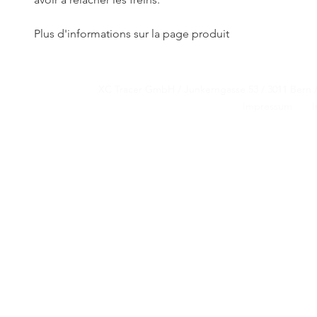
Plus d'informations sur la page produit
XC Tracer GmbH / Junkerngasse 53 / 3011 B
XC Tracer GmbH / Junkerngasse 53 / 3011 B
Impressum
I