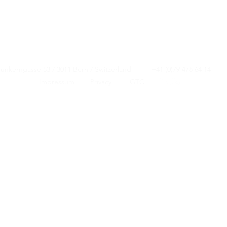
Junkerngasse 53 / 3011 Bern / Switzerland +41 (0)79 478 64 
Junkerngasse 53 / 3011 Bern / Switzerland +41 (0)79 478 64 
Impressum
Privacy
GTC