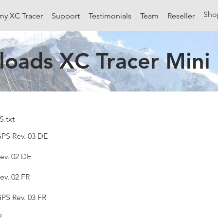
Sho
my XC Tracer
Support
Testimonials
Team
Reseller
oads XC Tracer Mini 
S.txt
GPS Rev. 03 DE
ev. 02 DE
ev. 02 FR
GPS Rev. 03 FR
p