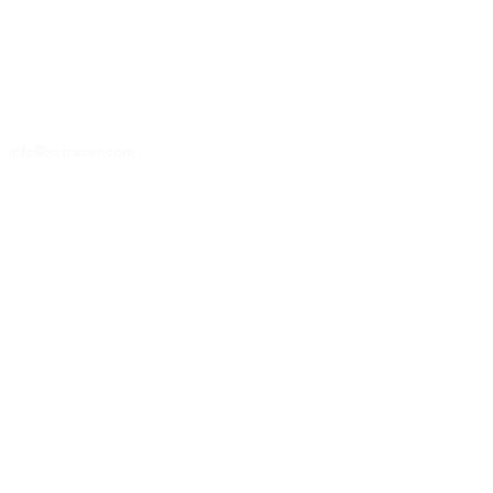
14
14
info@xctracer.com
info@xctracer.com