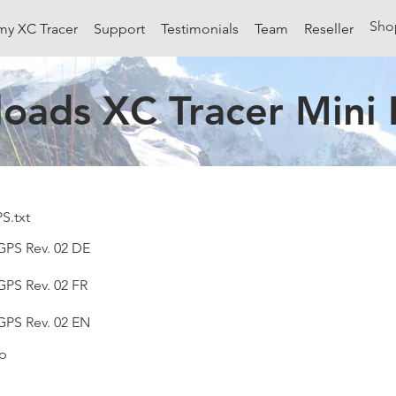
Sho
my XC Tracer
Support
Testimonials
Team
Reseller
oads XC Tracer Mini I
S.txt
 GPS Rev. 02 DE
GPS Rev. 02 FR
 GPS Rev. 02 EN
ap