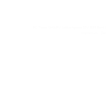
XC Tracer GmbH / Junkerngasse 53 / 3011 Be
XC Tracer GmbH / Junkerngasse 53 / 3011 Be
Impressum
Dat