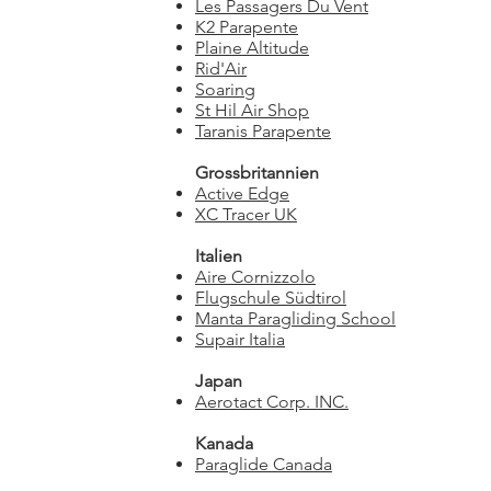
Les Passagers Du Vent
K2 Parapente
Plaine Altitude
Rid'Air
Soaring
St Hil Air Shop
Taranis Parapente
Grossbritannien
Active Edge
XC Tracer UK
Italien
Aire Cornizzolo
Flugschule Südtirol
Manta Paragliding School
Supair Italia
Japan
Aerotact Corp. INC.
Kanada
Paraglide Canada