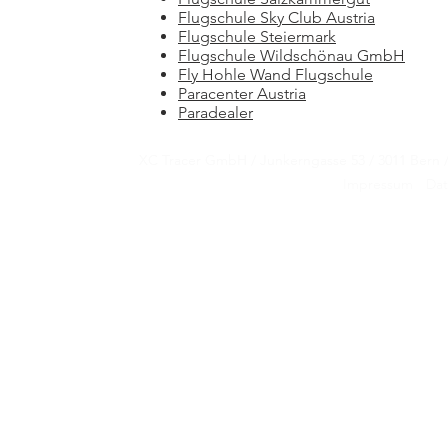
Flugschule Sky Club Austria
Flugschule Steiermark
Flugschule Wildschönau GmbH
Fly Hohle Wand Flugschule
Paracenter Austria
Paradealer
XC Tracer GmbH / Junkerngasse 53 / 3011 Be
XC Tracer GmbH / Junkerngasse 53 / 3011 Be
Impressum
Dat