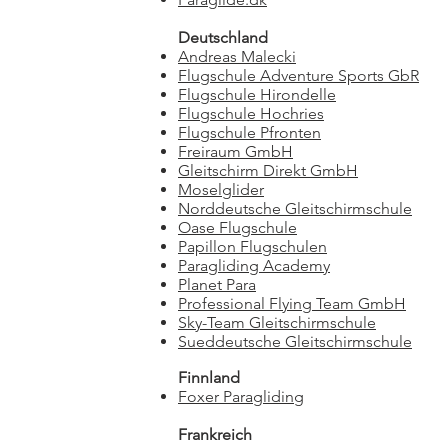
Deutschland
Andreas Malecki
Flugschule Adventure Sports GbR
Flugschule Hirondelle
Flugschule Hochries
Flugschule Pfronten
Freiraum GmbH
Gleitschirm Direkt GmbH
Moselglider
Norddeutsche Gleitschirmschule
Oase Flugschule
Papillon Flugschulen
Paragliding Academy
Planet Para
Professional Flying Team GmbH
Sky-Team Gleitschirmschule
Sueddeutsche Gleitschirmschule
Finnland
Foxer Paragliding
Frankreich