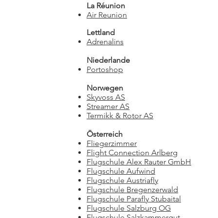
La Réunion
Air Reunion
Lettland
Adrenalins
Niederlande
Portoshop
Norwegen
Skyvoss AS
Streamer AS
Termikk & Rotor AS
Österreich
Fliegerzimmer
Flight Connection Arlberg
Flugschule Alex Rauter GmbH
Flugschule Aufwind
Flugschule Austriafly
Flugschule Bregenzerwald
Flugschule Parafly Stubaital
Flugschule Salzburg OG
Flugschule Salzkammergut