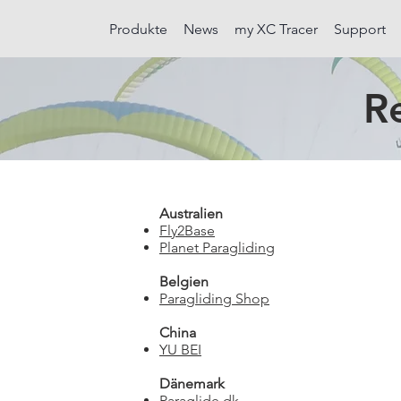
Produkte
News
my XC Tracer
Support
Re
Australien
Fly2Base
Planet Paragliding
Belgien
Paragliding Shop
China
YU BEI
Dänemark
Paraglide.dk