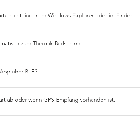
rsion wird erst aktualisiert, wenn das Vario GPS-Empfang hat. S
 du guten GPS-Empfang hast, dann wird die Information über di
arte nicht finden im Windows Explorer oder im Finder
 nicht im Explorer findest ist entweder die SD Karte nicht im X
ragen kann. SD Karte einsetzen und ein gutes USB Kabel verwe
omatisch zum Thermik-Bildschirm.
dard und Screen2=Thermal eingestellt sind, und dann unter „Sc
ack=10s oder mehr einstellst.
 App über BLE?
llen, nicht in iOS oder Android.
tart ab oder wenn GPS-Empfang vorhanden ist.
 vom Computer aus, wie du es bei jedem USB-Stick tun würdest.
chädigt werden, und wenn das Vario dann versucht, auf die SD-K
heben. Verbinde das Vario mit einem Windows-PC (Mac nicht emp
 Fehler mit dem Windows Explorer. Formatiere die SD-Karte auf 