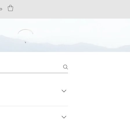
p
das Steigen / Sinken ohne
 einfacher mit XC Tracer in der
en. Du kannst dies selber
ass dies nicht möglich gewesen