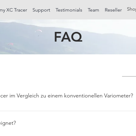
Sho
my XC Tracer
Support
Testimonials
Team
Reseller
FAQ
racer im Vergleich zu einem konventionellen Variometer?
 und zeigt im Gegensatz zu einem konventionellen Variometer 
 und was XC Tracer anzeigt stimmen perfekt überein. Es ist viel
eignet?
m konventionellen Variometer, speziell bei schwachen Bedingung
, viele Piloten berichten von "Low Safes" und sind überzeugt d