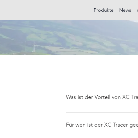
Produkte
News
Was ist der Vorteil von XC T
XC Tracer hat keine Verzögerung
Zeitverzögerung an. Was du fühlst
Für wen ist der XC Tracer ge
Thermik zu fliegen als mit eine
nachlesen in den diversen Foren