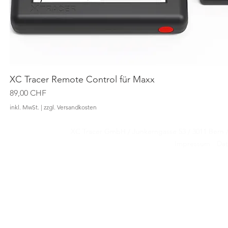
XC Tracer Remote Control für Maxx
Schnellansicht
Preis
89,00 CHF
inkl. MwSt.
|
zzgl. Versandkosten
XC Tracer GmbH / Junkerngasse 53 / 3011 Be
XC Tracer GmbH / Junkerngasse 53 / 3011 Be
Impressum
Dat