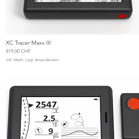
XC Tracer Maxx III
Schnellansicht
Preis
819,00 CHF
inkl. MwSt.
|
zzgl. Versandkosten