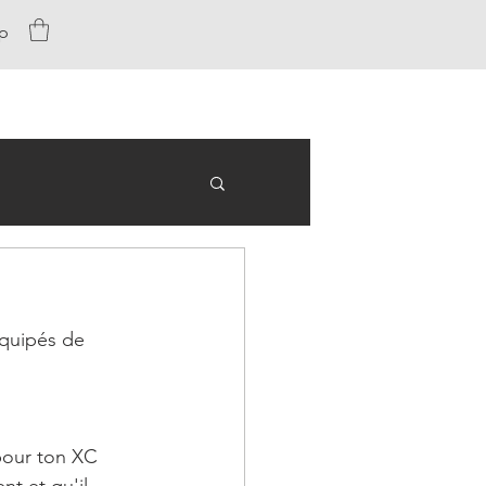
p
équipés de 
 pour ton XC 