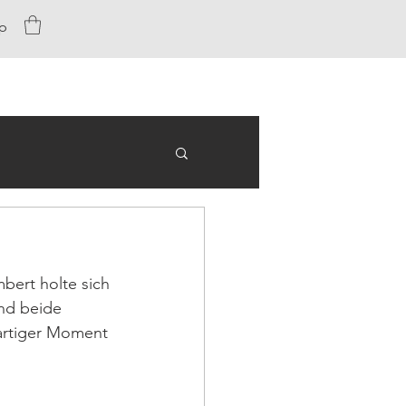
p
bert holte sich 
nd beide 
artiger Moment 