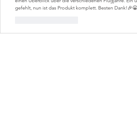
einen Überblick über die verschiedenen Flugjahre. Ein 
gefehlt, nun ist das Produkt komplett. Besten Dank!🎉
Gefällt mir
Antworten