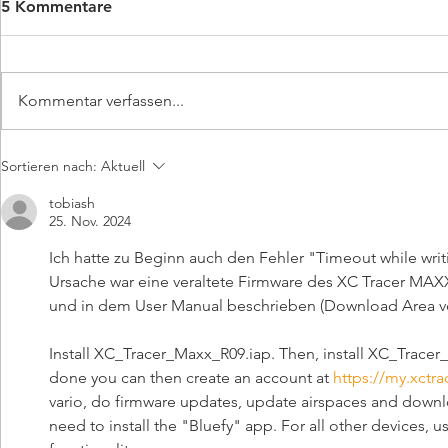
5 Kommentare
Kommentar verfassen...
Ein Jahr Maxx III
XC Rechner 
Sortieren nach:
Aktuell
tobiash
25. Nov. 2024
Ich hatte zu Beginn auch den Fehler "
Timeout while wri
Ursache war eine veraltete Firmware des XC Tracer MAXX
und in dem User Manual beschrieben (Download Area v
Install XC_Tracer_Maxx_R09.iap. Then, install XC_Tracer
done you can then create an account at 
https://my.xctra
vario, do firmware updates, update airspaces and downloa
need to install the "Bluefy" app. For all other devices