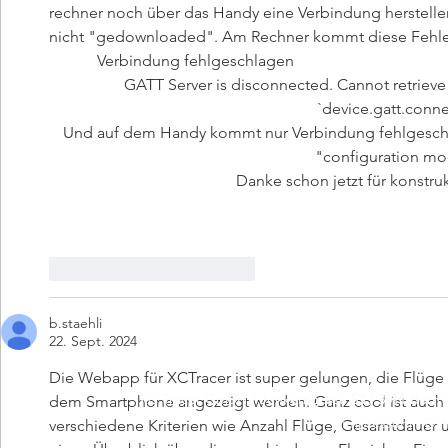
rechner noch über das Handy eine Verbindung herstel
nicht "gedownloaded". Am Rechner kommt diese Fehl
Zurück
Verbindung fehlgeschlagen
GATT Server is disconnected. Cannot retrieve s
`device.gatt.conne
Und auf dem Handy kommt nur Verbindung fehlgeschl
"configuration m
Danke schon jetzt für konstru
Zurück
Gefällt mir
Antworten
b.staehli
22. Sept. 2024
Die Webapp für XCTracer ist super gelungen, die Flüge
XC Tracer GmbH / Junkerngasse 53 / 3011 Be
XC Tracer GmbH / Junkerngasse 53 / 3011 Be
dem Smartphone angezeigt werden. Ganz cool ist auch die
Impressum
Dat
verschiedene Kriterien wie Anzahl Flüge, Gesamtdauer u.